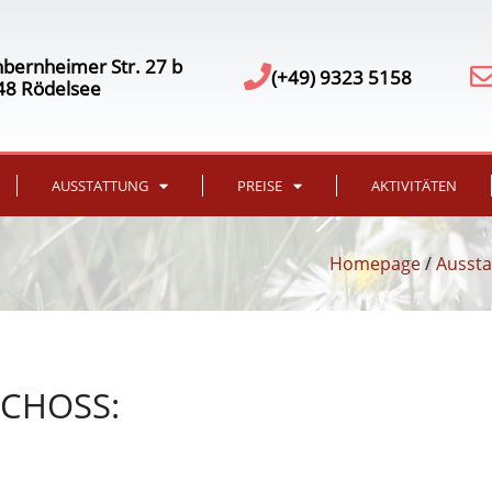
bernheimer Str. 27 b
(+49) 9323 5158
48 Rödelsee
AUSSTATTUNG
PREISE
AKTIVITÄTEN
Homepage
/
Aussta
CHOSS: